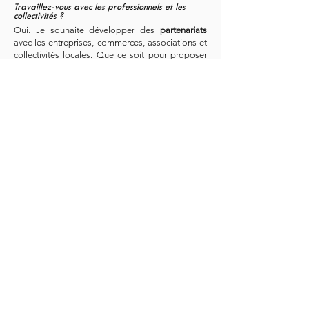
Travaillez-vous avec les professionnels et les
collectivités ?
Oui. Je souhaite développer des
partenariats
avec les entreprises, commerces, associations et
collectivités locales. Que ce soit pour proposer
des offres de thé et de café adaptées,
accompagner des événements, ou équiper des
structures locales, je suis à l’écoute de vos
besoins.
Comment garantir la qualité des produits
proposés ?
Chaque thé, café et accessoire est
sélectionné
avec le plus
grand soin
. Je m’appuie sur
l’expertise d’une maison de thé expérimentée et
je collabore avec des partenaires reconnus pour
garantir une
qualité constante
. L’objectif est de
vous proposer uniquement des produits que je
consommerais moi-même avec plaisir.
Où livrez-vous vos produits ?
AGAPÉ livre
partout en France
métropolitaine.
Pour les
partenaires locaux
(Dordogne, Haute-
Vienne, Corrèze), je privilégie les
échanges
directs
lorsque cela est possible. Les options de