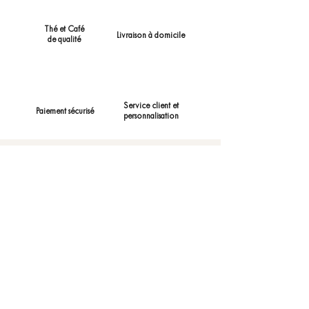
Thé et Café
Livraison à domicile
de qualité
Service client et
Paiement sécurisé
personnalisation
AGAPÉ.
CONTACT
Tél.
06 23 90 49 28
contact@agape-origine.fr
11 Place du château
24630 Jumilhac le Grand