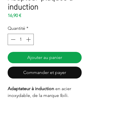
induction
Prix
16,90 €
Quantité
*
Ajouter au panier
Commander et payer
Adaptateur à induction
en acier
inoxydable, de la marque Ibili.
L’accessoire parfait pour que votre
plaque à induction vous aide à
préparer votre meilleur café.