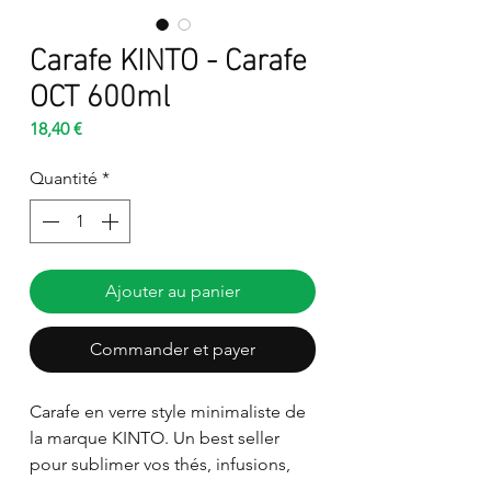
Carafe KINTO - Carafe
OCT 600ml
Prix
18,40 €
Quantité
*
Ajouter au panier
Commander et payer
Carafe en verre style minimaliste de
la marque KINTO. Un best seller
pour sublimer vos thés, infusions,
rooïbos et chaï. Idéal également