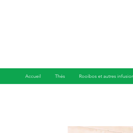
Accueil
Thés
Rooibos et autres infusio