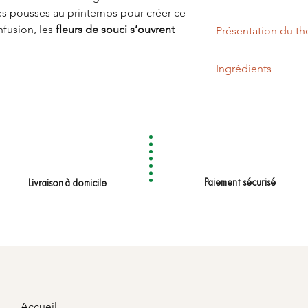
nes pousses au printemps pour créer ce
nfusion, les
fleurs de souci
s’ouvrent
Présentation du th
un halo de pointes vert émeraude.
oleil du Guangxi se pare d’une couleur
Type de thé
Ingrédients
 et au voyage.
Profil Aromatique
Thé vert, fleur de sou
Temps d'infusion
Température
Quantité de thé
Paiement sécurisé
Livraison à domicile
Accueil