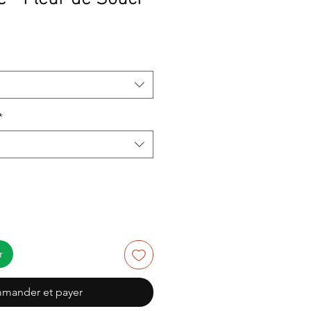
*
r
mander et payer