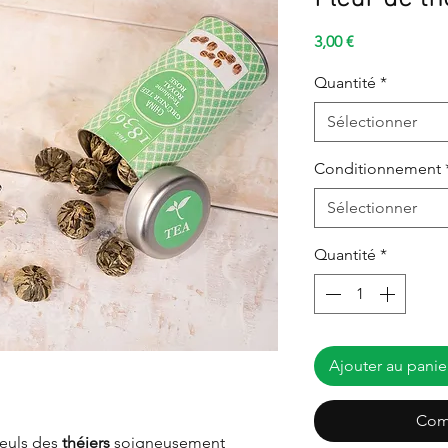
Prix
3,00 €
Quantité
*
Sélectionner
Conditionnement
Sélectionner
Quantité
*
Ajouter au panie
Com
seuls des
théiers
soigneusement