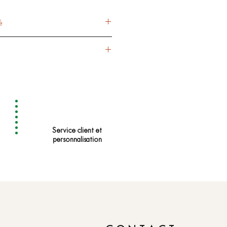
é
Vert
Floral
ci
3-4 min
85 °C
1 fleur/théière
Service client et
personnalisation