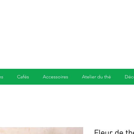
ns
Cafés
Accessoires
Atelier du thé
Déc
Fleur de th