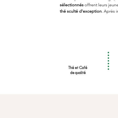
sélectionnés
offrent leurs jeu
thé sculté d’exception
. Après i
comme un soleil, entourées d’
Doux
et
floral
sur la langue, S
miel qui invite à la dégustation
Thé et Café
de qualité