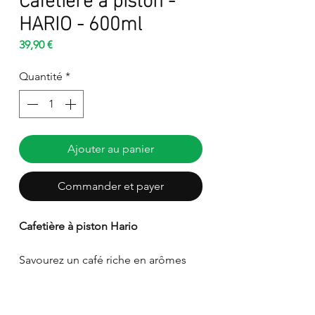
HARIO - 600ml
Prix
39,90 €
Quantité
*
Ajouter au panier
Commander et payer
Cafetière à piston Hario
Savourez un café riche en arômes
avec cette élégante cafetière à
piston Hario. Disponible en version
2 tasses (300 ml) ou 4 tasses (600 ml),