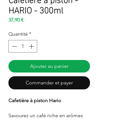
HARIO - 300ml
Prix
37,90 €
Quantité
*
Ajouter au panier
Commander et payer
Cafetière à piston Hario
Savourez un café riche en arômes
avec cette élégante cafetière à
piston Hario. Disponible en version
2 tasses (300 ml) ou 4 tasses (600 ml),