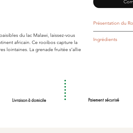
Com
Présentation du R
aisibles du lac Malawi, laissez-vous
Type
Ingrédients
tinent africain. Ce rooibos capture la
es lointaines. La grenade fruitée s’allie
Profil Aromatique
Rooibos, écorce d'or
une tasse éclatante, gorgée de soleil
tranches de pomelo,
Temps d'infusion
Température
Quantité de thé
Paiement sécurisé
Livraison à domicile