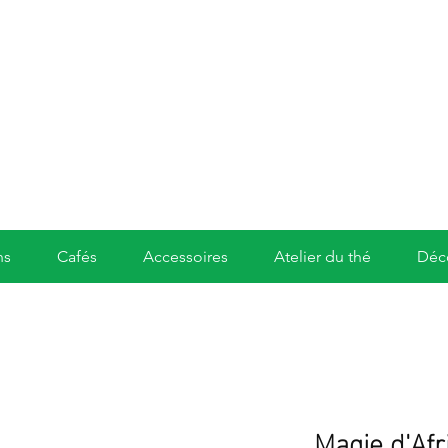
ns
Cafés
Accessoires
Atelier du thé
Déc
Magie d'Af