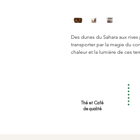
Des dunes du Sahara aux rives p
transporter par la magie du con
chaleur et la lumière de ces terr
au pamplemousse acidulé pour 
et d’exotisme.
Thé et Café
de qualité