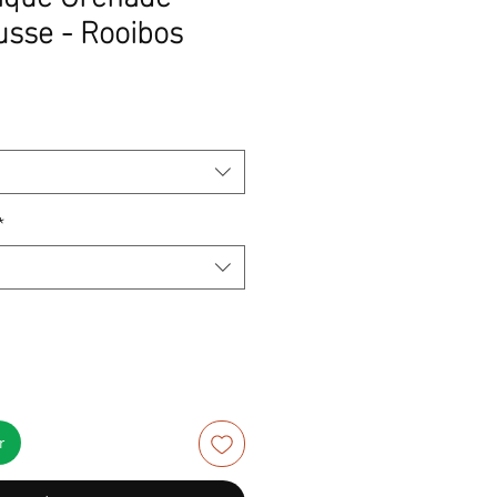
sse - Rooibos
*
r