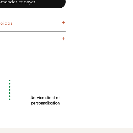
mander et payer
ooibos
Rooibos
Rooibos -
ange, arôme, flocons de carotte,
Pamplemousse -
 grains de grenade, carthame
Grenade
8 - 10 min
95 - 100 °C
8 - 10gr/1L
Service client et
personnalisation