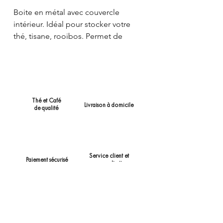
Boite en métal avec couvercle
intérieur. Idéal pour stocker votre
thé, tisane, rooibos. Permet de
conserver l'intensité aromatique de
vos thés préférés. Capacité de
stockage de 100-150 gr.
Possibilité de personnaliser la boite
Thé et Café
avec une photo, un message, une
Livraison à domicile
de qualité
illustration. Contactez-nous via le
formulaire de contact pour créer
votre propre boite !
Service client et
Paiement sécurisé
personnalisation
AGAPÉ.