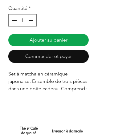
Quantité
*
Ajouter au panier
Commander et payer
Set à matcha en céramique
japonaise. Ensemble de trois pièces
dans une boite cadeau. Comprend :
le "Chasen" : fouet en bambou
le "Chashaku" : cuillère en
bambou
le "Chawan" :bol à matcha.
Thé et Café
Livraison à domicile
de qualité