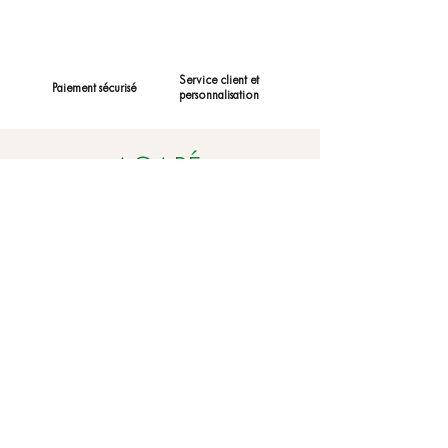
Service client et
Paiement sécurisé
personnalisation
AGAPÉ.
CONTACT
Tél.
06 23 90 49 28
contact@agape-origine.fr
11 Place du château
24630 Jumilhac le Grand
Facebook
Instagram