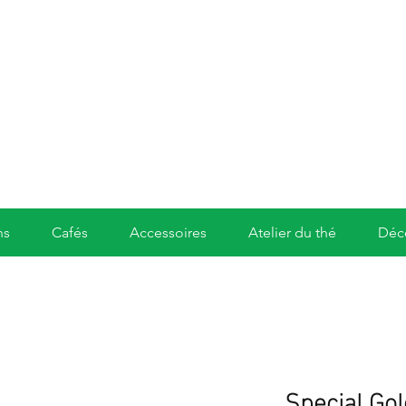
ns
Cafés
Accessoires
Atelier du thé
Déc
Special Gol