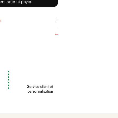
mander et payer
é
Noir
Chine
Sucré - Tabac - Épicé
3 - 5 min
90 - 95 °C
3g pour 20cl
Service client et
personnalisation