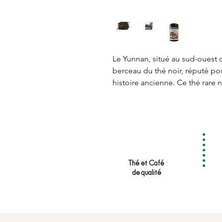
Le Yunnan, situé au sud-ouest 
berceau du thé noir, réputé pou
histoire ancienne. Ce thé rare 
naturelles sont parfaites, gara
incomparable. Cultivé à des haut
toute la puissance des montag
est riche et complexe, mêlant
brun
,
d'épices et de malt
. Sa c
d'une couleur cuivrée éclatante
Thé et Café
de la région, offrant une dégus
de qualité