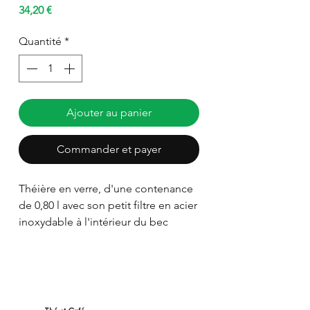
Prix
34,20 €
Quantité
*
Ajouter au panier
Commander et payer
Théière en verre, d'une contenance
de 0,80 l avec son petit filtre en acier
inoxydable à l'intérieur du bec
verseur. Idéal pour tout type de thé
et d'infusion. Facile à entretenir.
Parfait si vous infusez des thés
natures et des thés parfumés : la
théière parfaite pour le quotidien !