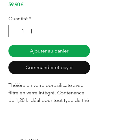
Prix
59,90 €
Quantité
*
Ajouter au panier
Commander et payer
Théière en verre borosilicate avec
filtre en verre intégré. Contenance
de 1,20 l. Idéal pour tout type de thé
et d'infusion. Facile à entretenir.
Parfait si vous infusez des thés
natures et des thés parfumés !
Convient au lave-vaisselle