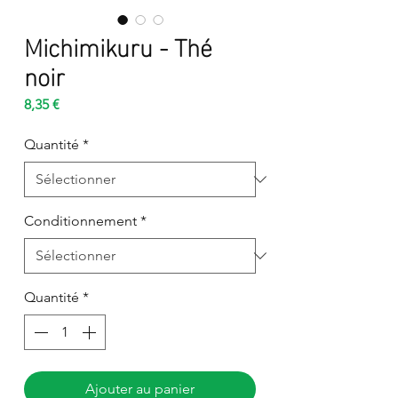
Michimikuru - Thé
noir
Prix
8,35 €
Quantité
*
Conditionnement
*
Quantité
*
Ajouter au panier