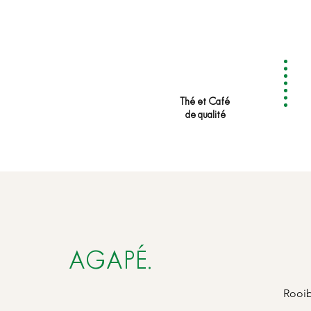
Tisanière avec filtre en acie
Contenance : 0,35 l
Thé et Café
de qualité
AGAPÉ.
Rooib