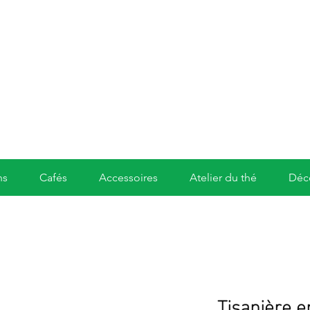
ns
Cafés
Accessoires
Atelier du thé
Déc
Tisanière e