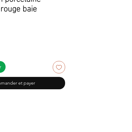
rouge baie
r
mander et payer