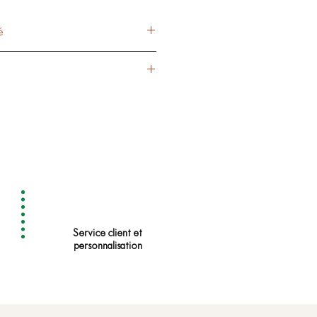
é
Noir
Vanille
urel de vanille bourbon*, arôme
3 - 5 min
100 °C
2,5g/20cl
Service client et
personnalisation