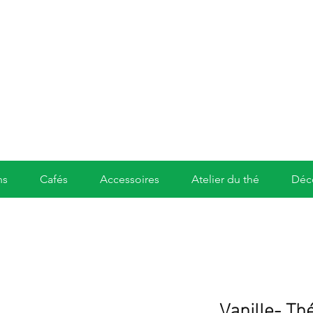
ns
Cafés
Accessoires
Atelier du thé
Déc
Vanille- Th