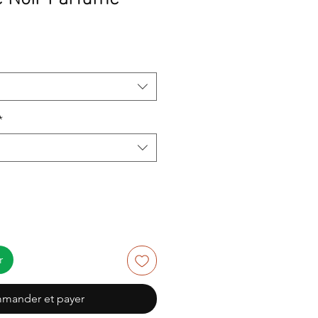
*
r
mander et payer