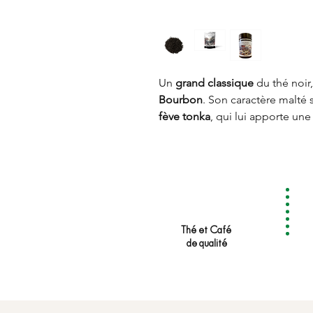
Un
grand classique
du thé noir
Bourbon
. Son caractère malté
fève tonka
, qui lui apporte un
à la vanille. Une création raffi
amateurs de thés parfumés.
Thé et Café
de qualité