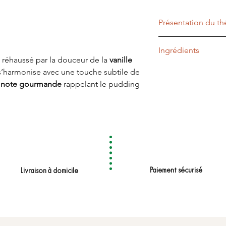
Présentation du th
Type de thé
Ingrédients
, réhaussé par la douceur de la
vanille
Profil Aromatique
Thé noir, extrait nat
 s’harmonise avec une touche subtile de
naturel de tonka
e
note gourmande
rappelant le pudding
Temps d'infusion
née et réconfortante, idéale pour les
Température
Quantité de thé
Paiement sécurisé
Livraison à domicile