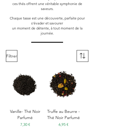
ces thés offrent une véritable symphonie de
saveurs.
Chaque tasse est une découverte, parfaite pour
s’évader et savourer
un moment de détente, à tout moment de la
journée.
Filtrer
Vanille- Thé Noir
Truffe au Beurre -
Parfumé
Thé Noir Parfumé
Prix
Prix
7,30 €
6,95 €