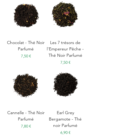
Chocolat - Thé Noir
Les 7 trésors de
Parfumé
l'Empereur Pêche -
Thé Noir Parfumé
Prix
7,50 €
Prix
7,50 €
Cannelle - Thé Noir
Earl Grey
Parfumé
Bergamote - Thé
noir Parfumé
Prix
7,80 €
Prix
6,90 €