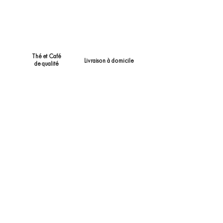
Thé et Café
Livraison à domicile
de qualité
Service client et
Paiement sécurisé
personnalisation
AGAPÉ.
CONTACT
Tél.
06 23 90 49 28
contact@agape-origine.fr