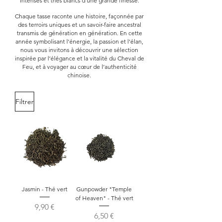
intenses et thés blancs d’une grande finesse.
Chaque tasse raconte une histoire, façonnée par
des terroirs uniques et un savoir-faire ancestral
transmis de génération en génération. En cette
année symbolisant l’énergie, la passion et l’élan,
nous vous invitons à découvrir une sélection
inspirée par l’élégance et la vitalité du Cheval de
Feu, et à voyager au cœur de l’authenticité
chinoise.
Filtrer
Jasmin - Thé vert
Gunpowder "Temple
of Heaven" - Thé vert
Prix
9,90 €
Prix
6,50 €