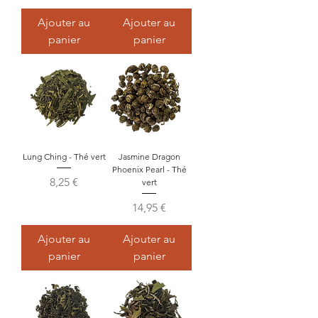
Ajouter au
Ajouter au
panier
panier
Lung Ching - Thé vert
Jasmine Dragon
Phoenix Pearl - Thé
Prix
8,25 €
vert
Prix
14,95 €
Ajouter au
Ajouter au
panier
panier