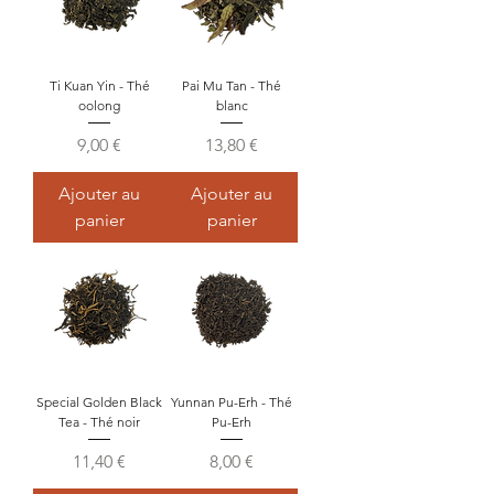
Ti Kuan Yin - Thé
Pai Mu Tan - Thé
oolong
blanc
Prix
Prix
9,00 €
13,80 €
Ajouter au
Ajouter au
panier
panier
Special Golden Black
Yunnan Pu-Erh - Thé
Tea - Thé noir
Pu-Erh
Prix
Prix
11,40 €
8,00 €